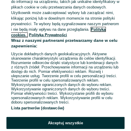
do informacji na urządzeniu, takich jak unikalne identyfikatory w
popołudnia
plikach cookie w celu przetwarzania danych osobowych.
Radisson Blu Hotel Szczecin
Użytkownik może zaakceptować wybory lub zarządzać nimi,
klikając poniżej lub w dowolnym momencie na stronie polityki
Szczecin
, Centrum
Pełny etat
prywatności. Te wybory będą sygnalizowane naszym partnerom
Umowa o pracę, Umowa zlecenie
i nie będą miały wpływu na dane przeglądania.
Polityka
cookies,
Polityka Prywatności
Specjalne wymagania: Książeczka sanepidowska
Wraz z naszymi partnerami przetwarzamy dane w celu
Odpowiednie doświadczenie zawodowe
zapewnienia:
Dyspozycyjność: Praca zmianowa, Praca w weekendy
Użycie dokładnych danych geolokalizacyjnych. Aktywne
Miejsce pracy: W siedzibie firmy
skanowanie charakterystyki urządzenia do celów identyfikacji.
Rozumienie odbiorców dzięki statystyce lub kombinacji danych
z różnych źródeł. Przechowywanie informacji na urządzeniu lub
Odświeżono dnia 07 sierpnia 2026
dostęp do nich. Pomiar efektywności reklam. Rozwój i
ulepszanie usług. Tworzenie profili w celu personalizacji treści.
Tworzenie profili w celu spersonalizowanych reklam.
Wykorzystywanie ograniczonych danych do wyboru reklam.
Wykorzystywanie ograniczonych danych do wyboru treści.
Pomiar efektywności treści. Wykorzystanie profili do wyboru
spersonalizowanych reklam. Wykorzystywanie profili w celu
doboru spersonalizowanych treści.
Lista partnerów (dostawców)
Akceptuj wszystkie