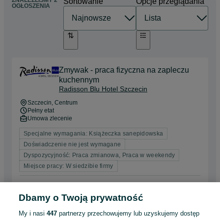
ZNALEŹLIŚMY 2
Sortowanie
Opcje przeglądania
OGŁOSZENIA
Zmywak - praca fizyczna na zapleczu
kuchennym
Radisson Blu Hotel Szczecin
Szczecin
, Centrum
Pełny etat
Umowa zlecenie
Specjalne wymagania: Książeczka sanepidowska
Doświadczenie nie jest wymagane
Dyspozycyjność: Praca zmianowa, Praca w weekendy
Miejsce pracy: W siedzibie firmy
Odświeżono dnia 07 sierpnia 2026
Dbamy o Twoją prywatność
My i nasi
447
partnerzy przechowujemy lub uzyskujemy dostęp
Kucharz / Kucharka ala carte -